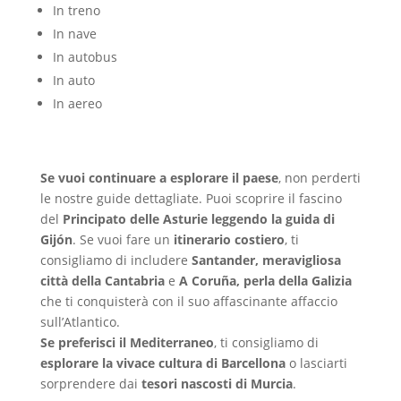
In treno
In nave
In autobus
In auto
In aereo
Se vuoi continuare a esplorare il paese
, non perderti
le nostre guide dettagliate. Puoi scoprire il fascino
del
Principato delle Asturie leggendo la guida di
Gijón
. Se vuoi fare un
itinerario costiero
, ti
consigliamo di includere
Santander, meravigliosa
città della Cantabria
e
A Coruña, perla della Galizia
che ti conquisterà con il suo affascinante affaccio
sull’Atlantico.
Se preferisci il Mediterraneo
, ti consigliamo di
esplorare la vivace cultura di Barcellona
o lasciarti
sorprendere dai
tesori nascosti di Murcia
.