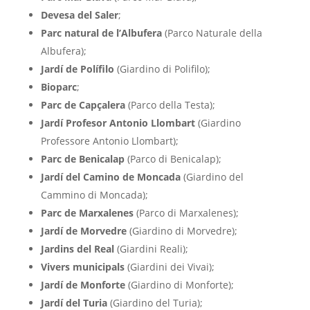
Devesa del Saler
;
Parc natural de l’Albufera
(Parco Naturale della
Albufera);
Jardí de Polífilo
(Giardino di Polifilo);
Bioparc
;
Parc de Capçalera
(Parco della Testa);
Jardí Profesor Antonio Llombart
(Giardino
Professore Antonio Llombart);
Parc de Benicalap
(Parco di Benicalap);
Jardí del Camino de Moncada
(Giardino del
Cammino di Moncada);
Parc de Marxalenes
(Parco di Marxalenes);
Jardí de Morvedre
(Giardino di Morvedre);
Jardins del Real
(Giardini Reali);
Vivers municipals
(Giardini dei Vivai);
Jardí de Monforte
(Giardino di Monforte);
Jardí del Turia
(Giardino del Turia);