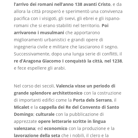
l’arrivo dei romani nell’anno 138 avanti Cristo
, e da
allora la città prosperò e sperimentò una convivenza
pacifica con i visigoti, gli svevi, gli ebrei e gli ispano-
romani che si erano stabiliti nel territorio.
Poi
arrivarono i musulmani
che apportarono
miglioramenti urbanistici e grandi opere di
ingegneria civile e militare che lasciarono il segno.
Successivamente, dopo una lunga serie di conflitti, il
re d’Aragona Giacomo I conquistò la città, nel 1238
,
e fece espellere gli arabi.
Nel corso dei secoli,
Valencia visse un periodo di
grande splendore architettonico
con la costruzione
di importanti edifici come la
Porta dels Serrans
, il
Micalet
e la
cappella dei Re del Convento di Santo
Domingo
;
culturale
con la pubblicazione di
apprezzate
opere letterarie scritte in lingua
valenzana
; ed
economico
con la produzione e la
lavorazione della seta
che i nobili, il clero e la