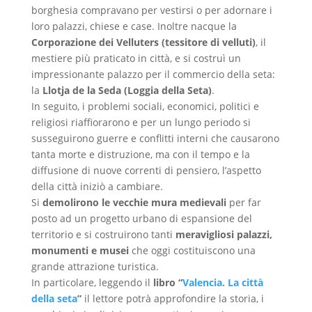
borghesia compravano per vestirsi o per adornare i
loro palazzi, chiese e case. Inoltre nacque la
Corporazione dei Velluters (tessitore di velluti)
, il
mestiere più praticato in città, e si costruì un
impressionante palazzo per il commercio della seta:
la
Llotja de la Seda (Loggia della Seta)
.
In seguito, i problemi sociali, economici, politici e
religiosi riaffiorarono e per un lungo periodo si
susseguirono guerre e conflitti interni che causarono
tanta morte e distruzione, ma con il tempo e la
diffusione di nuove correnti di pensiero, l’aspetto
della città iniziò a cambiare.
Si
demolirono le vecchie mura medievali
per far
posto ad un progetto urbano di espansione del
territorio e si costruirono tanti
meravigliosi palazzi,
monumenti e musei
che oggi costituiscono una
grande attrazione turistica.
In particolare, leggendo il
libro “
Valencia. La città
della seta
”
il lettore potrà approfondire la storia, i