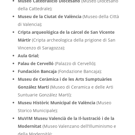
Museo Catedralicio Diocesano
(Museo Diocesano
della Cattedrale);
Museu de la Ciutat de València
(Museo della Città
di Valencia);
Cripta arqueológica de la cárcel de San Vicente
Mártir
(Cripta archeologica della prigione di San
Vincenzo di Saragozza);
Aula Grial;
Palau de Cervelló
(Palazzo di Cervelló);
Fundación Bancaja
(Fondazione Bancaja);
Museu de Ceràmica i de les Arts Sumptuàries
González Martí
(Museo di Ceramica e delle Arti
Suntuarie González Martí);
Museu Històric Municipal de València
(Museo
Storico Municipale);
MuVIM Museu Valencià de la Il-lustració i de la
Modernitat
(Museo Valenzano dell’Illuminismo e
della Modernità);