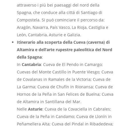
attraverso i piú bei paesaggi del nord della
Spagna, che conduce alla cittá di Santiago di
Compostela. Si puó cominciare il percorso da:
Aragón, Navarra, País Vasco, La Rioja, Castiglia e
León, Cantabria, Asturie e Galizia.
Itinerario alla scoperta della Cueva (caverna) di
Altamira e dell’arte rupestre paleolitica del Nord
della Spagna
:
In
Cantabria
: Cueva de El Pendo in Camargo;
Cuevas del Monte Castillo in Puente Viesgo; Cueva
de Covalanas in Ramales de la Victoria; Cueva de
La Garma; Cueva de Chufín in Rionansa; Cueva de
Hornos de la Peña in San Felices de Buelna; Cueva
de Altamira in Santillana del Mar.
Nelle
Asturie
: Cueva de la Covaciella in Cabrales;
Cueva de la Peña in Candamo; Cueva de Llonín in
Peñamellera Alta; Cueva del Pindal in Ribadedeva;