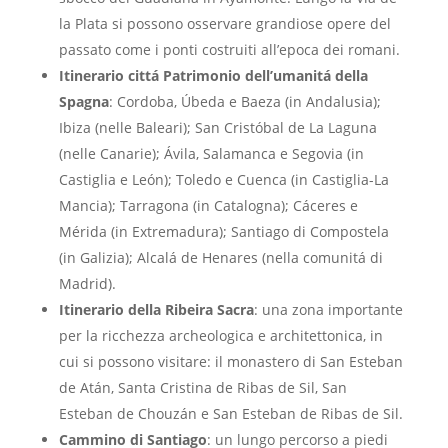
la Plata si possono osservare grandiose opere del
passato come i ponti costruiti all’epoca dei romani.
Itinerario cittá Patrimonio dell’umanitá della
Spagna
: Cordoba, Úbeda e Baeza (in Andalusia);
Ibiza (nelle Baleari); San Cristóbal de La Laguna
(nelle Canarie); Ávila, Salamanca e Segovia (in
Castiglia e León); Toledo e Cuenca (in Castiglia-La
Mancia); Tarragona (in Catalogna); Cáceres e
Mérida (in Extremadura); Santiago di Compostela
(in Galizia); Alcalá de Henares (nella comunitá di
Madrid).
Itinerario della Ribeira Sacra
: una zona importante
per la ricchezza archeologica e architettonica, in
cui si possono visitare: il monastero di San Esteban
de Atán, Santa Cristina de Ribas de Sil, San
Esteban de Chouzán e San Esteban de Ribas de Sil.
Cammino di Santiago
: un lungo percorso a piedi