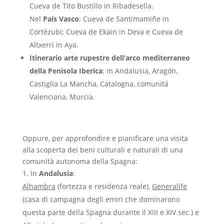
Cueva de Tito Bustillo in Ribadesella.
Nel
País Vasco
: Cueva de Santimamiñe in
Cortézubi; Cueva de Ekain in Deva e Cueva de
Altxerri in Aya.
Itinerario arte rupestre dell’arco mediterraneo
della Penisola Iberica
: in Andalusia, Aragón,
Castiglia La Mancha, Catalogna, comunitá
Valenciana, Murcia.
Oppure, per approfondire e pianificare una visita
alla scoperta dei beni culturali e naturali di una
comunità autonoma della Spagna:
In
Andalusia
:
Alhambra
(fortezza e residenza reale),
Generalife
(casa di campagna degli emiri che dominarono
questa parte della Spagna durante il XIII e XIV sec.) e