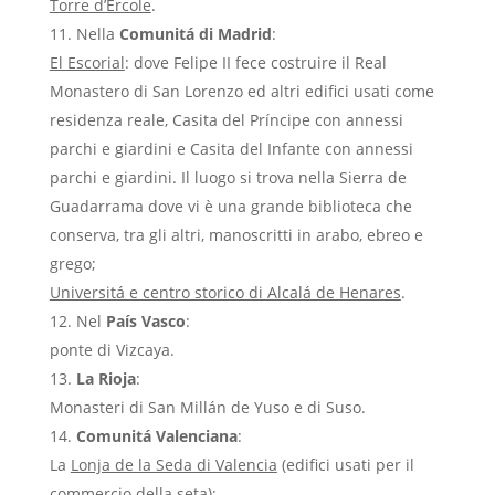
Torre d’Ercole
.
Nella
Comunitá di Madrid
:
El Escorial
: dove Felipe II fece costruire il Real
Monastero di San Lorenzo ed altri edifici usati come
residenza reale, Casita del Príncipe con annessi
parchi e giardini e Casita del Infante con annessi
parchi e giardini. Il luogo si trova nella Sierra de
Guadarrama dove vi è una grande biblioteca che
conserva, tra gli altri, manoscritti in arabo, ebreo e
grego;
Universitá e centro storico di Alcalá de Henares
.
Nel
País Vasco
:
ponte di Vizcaya.
La Rioja
:
Monasteri di San Millán de Yuso e di Suso.
Comunitá Valenciana
:
La
Lonja de la Seda di Valencia
(edifici usati per il
commercio della seta);