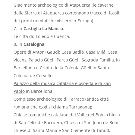
Giacimento archeologico di Atapuerca
(le caverne
della Sierra di Atapuerca contengono tracce di fossili
dei primi uomini che vissero in Europa).
In
Castiglia La Mancia
:
Le cittá di: Toledo e Cuenca.
In
Catalogna
:
Opere di Antoni Gaudí
: Casa Batlló, Casa Milá, Casa
Vicens, Palacio Güell, Parco Güell, Sagrada Familia, in
Barcellona e Cripta de la Colonia Güell in Santa
Coloma de Cervelló;
Palazzo della musica catalana e ospedale di San
Pablo
in Barcellona;
Complesso archeologico di Tarraco
(antica cittá
romana che oggi si chiama Tarragona);
Chiese romaniche catalane del Valle del Bohí
: chiesa
di San Félix de Barruera, Chiesa di San Juan de Bohí,
chiese di Santa Maria e San Clemente di Tahull,