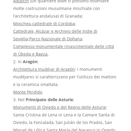
Albaicín
(un quartiere dove si possono osservare
molte costruzioni musulmane mischiate con
l’architettura andalusa) di Granada;
Moschea-cattedrale di Cordoba
;
Cattedrale, Alcázar e Archivio delle Indie di
Seviglia
;
Parco Nazionale di Doñana
;
Complesso monumentale rinascimentale delle cittá
di Úbeda e Baeza.
In
Aragón
:
Architettura mudéjar di Aragón
: i monumenti
mudéjares si caratterizzano per l’utilizzo dei mattoni
e la ceramica smaltata;
Monte Perdido
.
Nel
Principato delle Asturie
:
Monumenti di Oviedo e del Regno delle Asturie
:
Santa Cristina de Lena in Lena e la Camare Santa di
Oviedo, la Foncalada, San Julián de los Prados, San
Miguel de Lillo e Santa María del Naranco in Oviedo