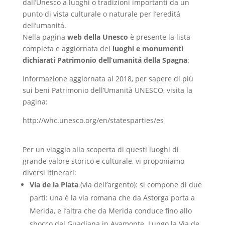
dall’Unesco a luoghi o tradizioni importanti da un
punto di vista culturale o naturale per l’ereditá
dell’umanitá.
Nella pagina
web della Unesco
è presente la lista
completa e aggiornata dei
luoghi e monumenti
dichiarati Patrimonio dell’umanitá della Spagna
:
Informazione aggiornata al 2018, per sapere di più
sui beni Patrimonio dell’Umanità UNESCO, visita la
pagina:
http://whc.unesco.org/en/statesparties/es
Per un viaggio alla scoperta di questi luoghi di
grande valore storico e culturale, vi proponiamo
diversi itinerari:
Via de la Plata
(via dell’argento): si compone di due
parti: una è la via romana che da Astorga porta a
Merida, e l’altra che da Merida conduce fino allo
sbocco del Guadiana in Ayamonte. Lungo la Via de