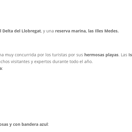
l Delta del Llobregat
, y una
reserva marina, las Illes Medes.
na muy concurrida por los turistas por sus
hermosas playas
. Las
Is
chos visitantes y expertos durante todo el año.
a
:
osas y con bandera azul
: