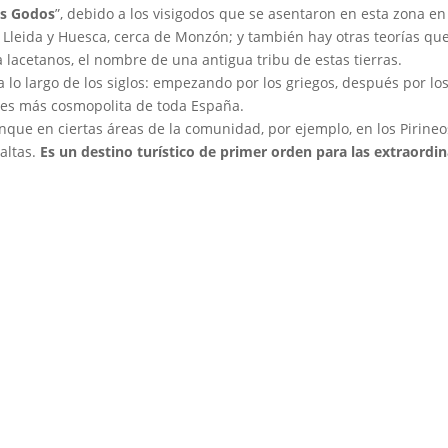
os Godos
”, debido a los visigodos que se asentaron en esta zona en 
e Lleida y Huesca, cerca de Monzón; y también hay otras teorías q
a lacetanos, el nombre de una antigua tribu de estas tierras.
 largo de los siglos: empezando por los griegos, después por los c
ares más cosmopolita de toda España.
unque en ciertas áreas de la comunidad, por ejemplo, en los Pirin
altas.
Es un destino turístico de primer orden para las extraordi