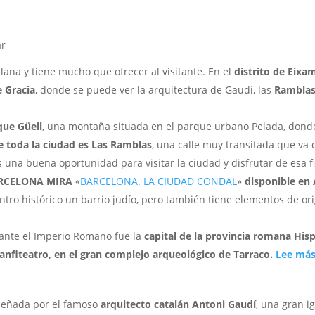
ar
lana y tiene mucho que ofrecer al visitante. En el
distrito de Eixa
 Gracia
, donde se puede ver la arquitectura de Gaudí, las
Rambla
ue Güell
, una montaña situada en el parque urbano Pelada, don
de toda la ciudad es Las Ramblas
, una calle muy transitada que va 
es una buena oportunidad para visitar la ciudad y disfrutar de esa f
RCELONA MIRA
«
BARCELONA. LA CIUDAD CONDAL
»
disponible en
tro histórico un barrio judío, pero también tiene elementos de or
ante el Imperio Romano fue la
capital de la provincia romana His
 anfiteatro, en el gran complejo arqueológico de Tarraco.
Lee más
señada por el famoso
arquitecto catalán Antoni Gaudí
, una gran i