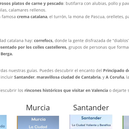
brosos platos de carne y pescado
: butifarra con alubias, pollo y p
ilas, calamares rellenos.
a famosa
crema catalana
, el turrón, la mona de Pascua, orelletes, 
dad catalana hay:
correfocs,
donde la gente disfrazada de “diablos” 
sentado por los colles castelleres,
grupos de personas que forman
 Berga.
erdas nuestras guías. Puedes descubrir el encanto del
Principado d
incluir
Santander
,
maravillosa ciudad de Cantabria
, y
A Coruña
, 
descubrir los
rincones históricos que visitar en Valencia
o dejarte 
Murcia
Santander