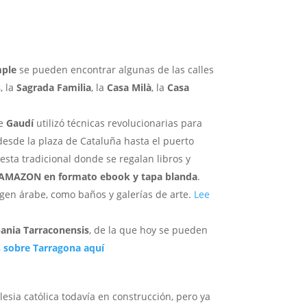
mple
se pueden encontrar algunas de las calles
s
, la
Sagrada Familia
, la
Casa Milà
, la
Casa
de
Gaudí
utilizó técnicas revolucionarias para
desde la plaza de Cataluña hasta el puerto
iesta tradicional donde se regalan libros y
 AMAZON en formato ebook y tapa blanda
.
igen árabe, como baños y galerías de arte.
Lee
pania Tarraconensis
, de la que hoy se pueden
 sobre Tarragona aquí
glesia católica todavía en construcción, pero ya