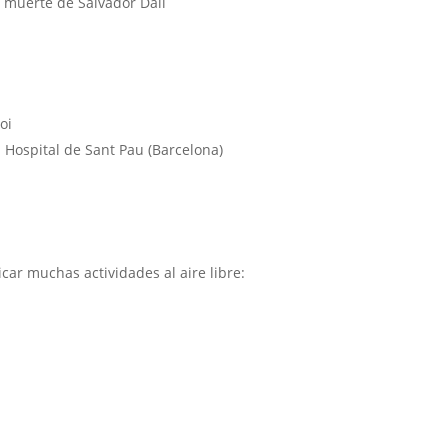
y muerte de Salvador Dalí
oi
l Hospital de Sant Pau (Barcelona)
ar muchas actividades al aire libre: