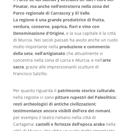
Pinatar, ma anche nell’entroterra nella zona del
Parco regionale di Carrascoy y El Valle
.
La regione è una grande produttrice di frutta,
verdura, conserve, paprica, fiori e vino con
Denominazione d’Origine
, e la sua capitale è la città
di Murcia. Nei secoli passati ha avuto anche un ruolo
molto importante nella
produzione e commercio
della seta
;
nell’artigianato
che attualmente si
concentra nella zona di Lorca e Murcia, e nell’
arte
sacra
, grazie alle impressionanti sculture di
Francisco Salzillo.
Per quanto riguarda il
patrimonio storico culturale
,
nella regione ci sono
pitture rupestri del Paleolitico
;
resti archeologici di antiche civilizzazioni;
testimonianze ancora visibili dell’era dei romani
,
per esempio il teatro romano nella città di
Cartagena;
castelli e fortezze dell’epoca araba
nella
città di Murcia, che ebbe un ruolo molto importante