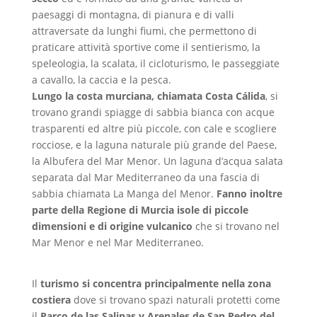
paesaggi di montagna, di pianura e di valli
attraversate da lunghi fiumi, che permettono di
praticare attività sportive come il sentierismo, la
speleologia, la scalata, il cicloturismo, le passeggiate
a cavallo, la caccia e la pesca.
Lungo la costa murciana, chiamata Costa Cálida
, si
trovano grandi spiagge di sabbia bianca con acque
trasparenti ed altre più piccole, con cale e scogliere
rocciose, e la laguna naturale più grande del Paese,
la Albufera del Mar Menor. Un laguna d’acqua salata
separata dal Mar Mediterraneo da una fascia di
sabbia chiamata La Manga del Menor.
Fanno inoltre
parte della Regione di Murcia isole di piccole
dimensioni e di origine vulcanico
che si trovano nel
Mar Menor e nel Mar Mediterraneo.
Il
turismo si concentra principalmente nella zona
costiera
dove si trovano spazi naturali protetti come
il
Parco de las Salinas y Arenales de San Pedro del