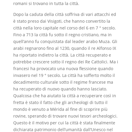
romani si trovano in tutta la città.
Dopo la caduta della città soffriva di vari attacchi ed
è stato preso dai Visigoti, che hanno convertito la
città nella loro capitale nel corso del 6 en 7 ° secolo.
Fino a 713 la città fu sotto il regno cristiano, ma in
quell’anno fu conquistata dal leader arabo Muza. Gli
arabi regnarono fino al 1230, quando il re Alfonso IX
ha riportato indietro la città. La città recuperato e
potrebbe crescere sotto il regno dei Re Cattolici. Ma i
francesi ha provocato una nuova flessione quando
invasero nel 19 ° secolo. La città ha sofferto molto il
decadimento culturale sotto il regime francese ma
ha recuperato di nuovo quando hanno lasciato.
Qualcosa che ha aiutato la città a recuperare così in
fretta è stato il fatto che gli archeologi di tutto il
mondo è venuto a Mérida al fine di scoprire più
rovine, sperando di trovare nuovi tesori archeologici.
Questo è il motivo per cui la città è stata finalmente
dichiarata patrimonio dell’umanità dall’Unesco nel