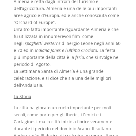
Almería è retta dagli introiti del turismo e
dell’agricoltura. Almería è una delle piú importanti
aree agricole d’Europa, ed è anche conosciuta come
“Orchard of Europe”.
Un’altro fatto importante riguardante Almería è che
fu utilizzata in innumerevoli film come
negli
spaghetti westerns
di Sergio Leone negli anni 60
e 70 ed in
Indiana Jones e l’Ultima Crociata.
La festa
piú importante della città è la
feria,
che si svolge nel
periodo di Agosto.
La Settimana Santa di Almería è una grande
celebrazione, e si dice che sia una delle migliori
dell’Andalusia.
La Storia
La città ha giocato un ruolo importante per molti
secoli, come porto per gli Iberici, i Fenici e i
Cartaginesi, ma la città iniziò a fiorire veramente
durante il periodo del dominio Arabo. Il sultano
Abderramán III decise di costruire un muro attorno