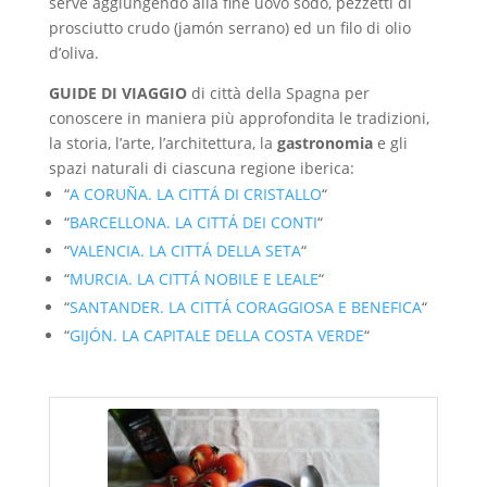
serve aggiungendo alla fine uovo sodo, pezzetti di
prosciutto crudo (jamón serrano) ed un filo di olio
d’oliva.
GUIDE DI VIAGGIO
di città della Spagna per
conoscere in maniera più approfondita le tradizioni,
la storia, l’arte, l’architettura, la
gastronomia
e gli
spazi naturali di ciascuna regione iberica:
“
A CORUÑA. LA CITTÁ DI CRISTALLO
“
“
BARCELLONA. LA CITTÁ DEI CONTI
“
“
VALENCIA. LA CITTÁ DELLA SETA
“
“
MURCIA. LA CITTÁ NOBILE E LEALE
“
“
SANTANDER. LA CITTÁ CORAGGIOSA E BENEFICA
“
“
GIJÓN. LA CAPITALE DELLA COSTA VERDE
“