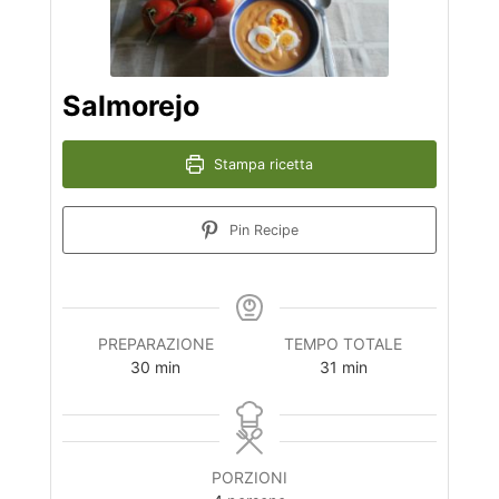
Salmorejo
Stampa ricetta
Pin Recipe
PREPARAZIONE
TEMPO TOTALE
minuti
minuti
30
min
31
min
PORZIONI