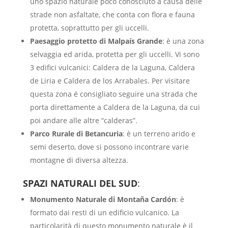
uno spazio naturale poco conosciuto a causa delle
strade non asfaltate, che conta con flora e fauna
protetta, soprattutto per gli uccelli.
Paesaggio protetto di Malpaís Grande
:
è una zona
selvaggia ed arida, protetta per gli uccelli. Vi sono
3 edifici vulcanici: Caldera de la Laguna, Caldera
de Liria e Caldera de los Arrabales. Per visitare
questa zona é consigliato seguire una strada che
porta direttamente a Caldera de la Laguna, da cui
poi andare alle altre “calderas”.
Parco Rurale di Betancuria
:
è un terreno arido e
semi deserto, dove si possono incontrare varie
montagne di diversa altezza.
SPAZI NATURALI DEL SUD
:
Monumento Naturale di Montaña Cardón
: è
formato dai resti di un edificio vulcanico. La
particolarità di questo monumento naturale è il