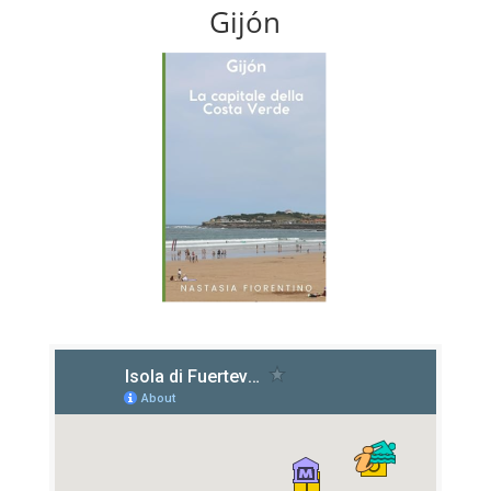
Gijón