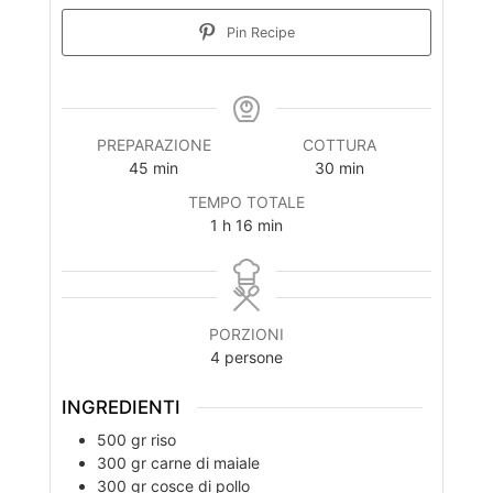
Pin Recipe
PREPARAZIONE
COTTURA
minuti
minuti
45
min
30
min
TEMPO TOTALE
ora
minuti
1
h
16
min
PORZIONI
4
persone
INGREDIENTI
500
gr
riso
300
gr
carne di maiale
300
gr
cosce di pollo