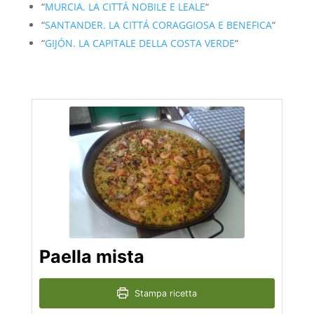
“
MURCIA. LA CITTÁ NOBILE E LEALE
“
“
SANTANDER. LA CITTÁ CORAGGIOSA E BENEFICA
“
“
GIJÓN. LA CAPITALE DELLA COSTA VERDE
“
Paella mista
Stampa ricetta