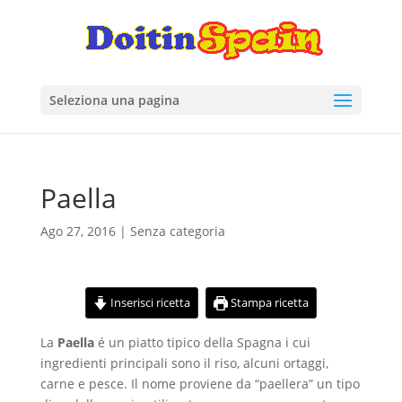
Seleziona una pagina
Paella
Ago 27, 2016
| Senza categoria
Inserisci ricetta
Stampa ricetta
La
Paella
é un piatto tipico della Spagna i cui
ingredienti principali sono il riso, alcuni ortaggi,
carne e pesce. Il nome proviene da “paellera” un tipo