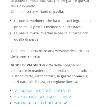
di padella ampia utilizzata per preparare questo
delizioso piatto.
Ci sono diverse varianti di
paella
:
La
paella marinera
: che ha tra i suoi ingredienti
principali il pesce, i molluschi e i crostacei.
La
paella mista
: mischia la paella di carne con
quella di pesce.
Vediamo in particolare una versione della ricetta
della
paella mista
.
GUIDE DI VIAGGIO
di città della Spagna per
conoscere in maniera più approfondita le tradizioni,
la storia, l’arte, l’architettura, la
gastronomia
e gli
spazi naturali di ciascuna regione iberica:
“
A CORUÑA. LA CITTÁ DI CRISTALLO
“
“
BARCELLONA. LA CITTÁ DEI CONTI
“
“
VALENCIA. LA CITTÁ DELLA SETA
“