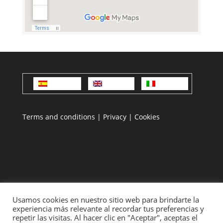
Español
English
Italiano
Terms and conditions
|
Privacy
|
Cookies
Usamos cookies en nuestro sitio web para brindarte la
experiencia más relevante al recordar tus preferencias y
repetir las visitas. Al hacer clic en "Aceptar", aceptas el