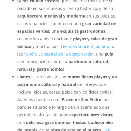
Gijón
,
ciudad costera
que conserva rastros de su
pasado en sus museos y centro histórico, y de su
arquitectura medieval y moderna
en sus iglesias,
casas y palacios, cuenta con una
gran variedad de
espacios verdes
; una
exquisita gastronomía
reconocida a nivel nacional;
playas y calas de gran
belleza
y mucho más.
Lee más sobre Gijón aquí
o
lee “
Gijón. La capital de la Costa Verde
”, una
guía
con información sobre su
patrimonio cultural,
natural y gastronómico
.
Llanes
es un concejo con
maravillosas playas y un
patrimonio cultural y natural
de interés que
incluye iglesias, casas, palacios y edificios civiles.
Además cuenta con el
Paseo de San Pedro
, un
parque situado a lo largo de un acantilado que
permite disfrutar de unas
espectaculares vistas
;
una
deliciosa gastronomía
;
fiestas tradicionales
de interés
y una
obra de arte en el puerto
.
Lee